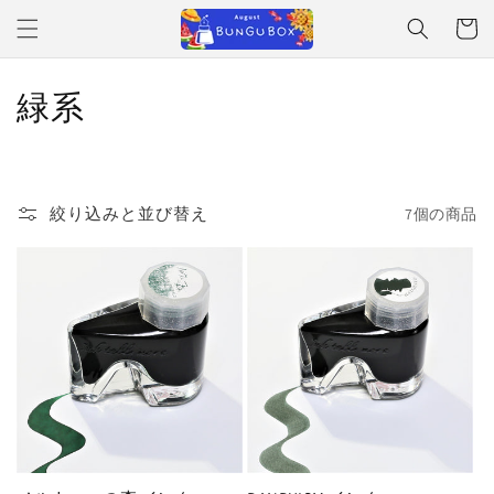
コンテ
ンツに
ー
進む
ト
コ
緑系
レ
ク
絞り込みと並び替え
7個の商品
シ
ョ
ン
: