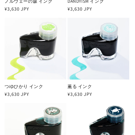
ノルウェーの森 インク
DANDYISM インク
通
¥3,630 JPY
通
¥3,630 JPY
常
常
価
価
格
格
つゆひかり インク
薫る インク
通
¥3,630 JPY
通
¥3,630 JPY
常
常
価
価
格
格