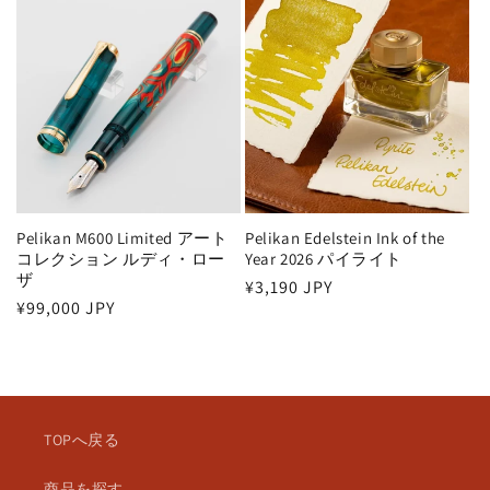
価
価
格
格
Pelikan M600 Limited アート
Pelikan Edelstein Ink of the
コレクション ルディ・ロー
Year 2026 パイライト
ザ
通
¥3,190 JPY
通
¥99,000 JPY
常
常
価
価
格
格
TOPへ戻る
商品を探す