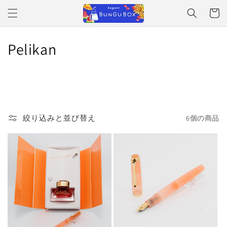
コンテ
ンツに
ー
進む
ト
コ
Pelikan
レ
ク
シ
絞り込みと並び替え
6個の商品
ョ
ン
: