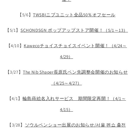
【5/6】
TWSBIニブユニット全品50％オフセール
【5/1】
SCHONDSGN ポップアップストア開催！（5/1～13）
【4/10】
Kawecoチョイスチョイスイベント開催！（4/24～
4/29）
【3/27】
The Nib Shaper長原氏ペン先調整会開催のお知らせ
（4/25～4/27）
【4/1】
輪島蒔絵名入れサービス 期間限定再開！（4/1～
4/15）
【3/28】
ソウルペンショー出展のお知らせ/서울 펜쇼 출전