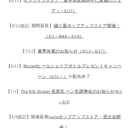
【8/12】
オンラインストア 夏季休業期間中に実施のフェ
ア（～8/17）
【8/11追記: 期間延長】
綴り屋ポップアップストア開催！
（8/1～
8/11
→8/18）
【7/12】
夏季休業のお知らせ（8/13～8/17）
【6/11】
Reusedヒールシェイプボトルプレゼントキャンペ
ーン（6/11～）
※配布終了
【7/1】
The Nib Shaper 長原氏 ペン先調整会のお知らせ(8/1
～8/3)
【6/9追記】開催延期
yurieポップアップストア・受注会開
催！