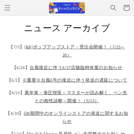
コンテ
ンツに
ー
進む
ト
ニュース アーカイブ
【7/5】
[&B]ポップアップストア・受注会開催！（7/25～
26）
【6/26】
台風接近に伴う6/27店舗臨時休業のお知らせ
【6/2】
※重要※台風6号の接近に伴う発送の遅延について
【4/16】
萬年筆・筆圧喫茶～マスターが読み解く、ペン先
との相性診断～開催！（5/15）
【4/30】
GW期間中のオンラインストアの発送に関するお知
らせ
【3/24】
The Nib Shaper 長原氏 ペン先調整会のお知らせ