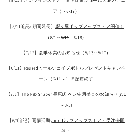
【8/12】
オンラインストア 夏季休業期間中に実施のフェ
ア（～8/17）
【8/11追記: 期間延長】
綴り屋ポップアップストア開催！
（8/1～
8/11
→8/18）
【7/12】
夏季休業のお知らせ（8/13～8/17）
【6/11】
Reusedヒールシェイプボトルプレゼントキャンペ
ーン（6/11～）
※配布終了
【7/1】
The Nib Shaper 長原氏 ペン先調整会のお知らせ(8/1
～8/3)
【6/9追記】開催延期
yurieポップアップストア・受注会開
催！