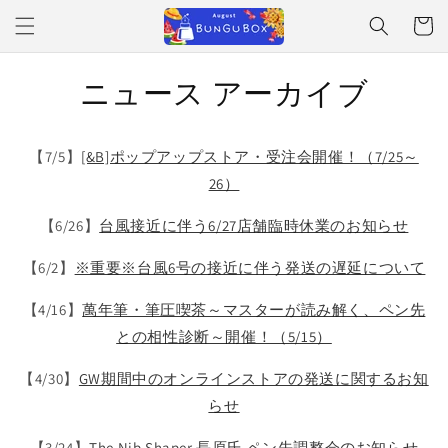
Skip to
Cart
content
ニュース アーカイブ
【7/5】
[&B]ポップアップストア・受注会開催！（7/25～
26）
【6/26】
台風接近に伴う6/27店舗臨時休業のお知らせ
【6/2】
※重要※台風6号の接近に伴う発送の遅延について
【4/16】
萬年筆・筆圧喫茶～マスターが読み解く、ペン先
との相性診断～開催！（5/15）
【4/30】
GW期間中のオンラインストアの発送に関するお知
らせ
【3/24】
The Nib Shaper 長原氏 ペン先調整会のお知らせ