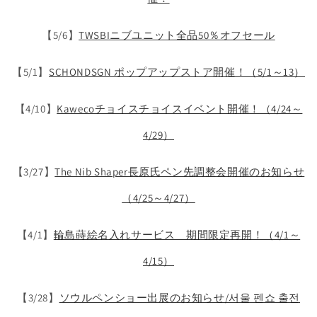
【5/6】
TWSBIニブユニット全品50％オフセール
【5/1】
SCHONDSGN ポップアップストア開催！（5/1～13）
【4/10】
Kawecoチョイスチョイスイベント開催！（4/24～
4/29）
【3/27】
The Nib Shaper長原氏ペン先調整会開催のお知らせ
（4/25～4/27）
【4/1】
輪島蒔絵名入れサービス 期間限定再開！（4/1～
4/15）
【3/28】
ソウルペンショー出展のお知らせ/서울 펜쇼 출전