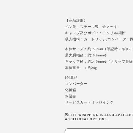
【商品詳細】
ペン先：スチール製 金メッキ
キャップ及びボディ：アクリル樹脂
吸入機構：カートリッジ/コンバーター
本体サイズ：約155mm（筆記時）/約12
最大胴軸径：約10.9mmφ
キャップ径：約14.0mmφ（クリップを
本体重量 ：約20g
[付属品]
コンバーター
化粧箱
保証書
サービスカートリッジインク
※GIFT WRAPPING IS ALSO AVAILAB
ADDITIONAL OPTIONS.