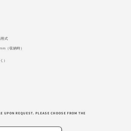
両用式
5mm（収納時）
除く）
LE UPON REQUEST. PLEASE CHOOSE FROM THE