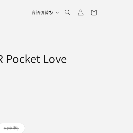
L
Log
Cart
言語切替🌎
in
a
n
g
u
R Pocket Love
a
g
e
Variant
M(中字)
sold