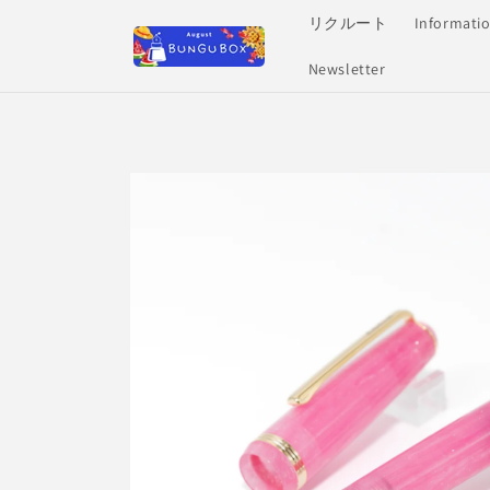
Skip to
リクルート
Informati
content
Newsletter
Skip to
product
information