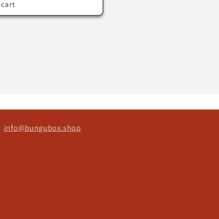
 cart
ct
info@bungubox.shop