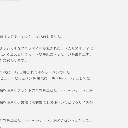
out
or
unavailable
から限定品【ラブポーション】が入荷しました。
クラシカルなプロファイルが施されたラメ入りのボディは
伝える道具としてカードや手紙にメッセージを書き記す、
ンに変わります。
50年代に「J」と呼ばれたポケットペンでした。
ラーだったペンを 現代に「JR(J Reborn)」として復
用しブランドのロゴを重ねた「Eternity symbol」が
脂を使用し、男性にも女性にもお使いいただけるサイズの
重ねた「Eternity symbol」がアクセントとなって、
。