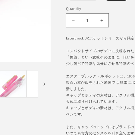
out
or
Quantity
unavailable
Decrease
Increase
quantity
quantity
for
for
Esterbrook JRポケットシリーズ
Esterbrook
Esterbrook
JR
JR
コンパクトサイズのボディに洗練された
Pocket
Pocket
「媚薬」という意味そのままに、想いを
Love
Love
少し贅沢で特別な気分にさせる特別のペ
Potion
Potion
エスターブルック・JRポケットは、19
数百万本が販売された米国では 非常にポピュ
活しました。
キャップとボディの素材は、アクリル樹脂を使
天冠に取り付けられています。
キャップとボディの素材は、アクリル樹
ペンです。
また、キャップのトップにはブランドのロゴを
いつでも貴方のセンスをを引き立てます