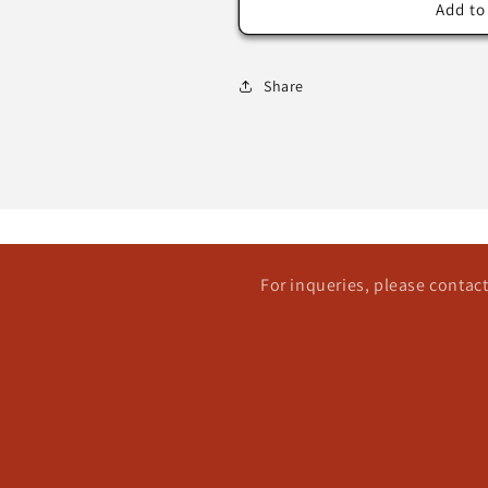
Add to
Share
For inqueries, please conta