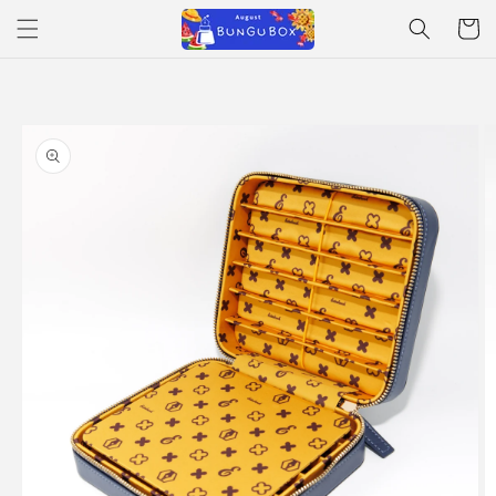
Skip to
Cart
content
Skip to
product
information