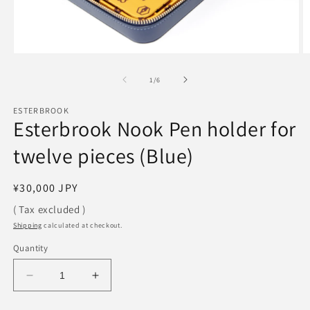
Open
O
media
m
1
2
of
1
/
6
in
in
modal
m
ESTERBROOK
Esterbrook Nook Pen holder for
twelve pieces (Blue)
Regular
¥30,000 JPY
price
( Tax excluded )
Shipping
calculated at checkout.
Quantity
Decrease
Increase
quantity
quantity