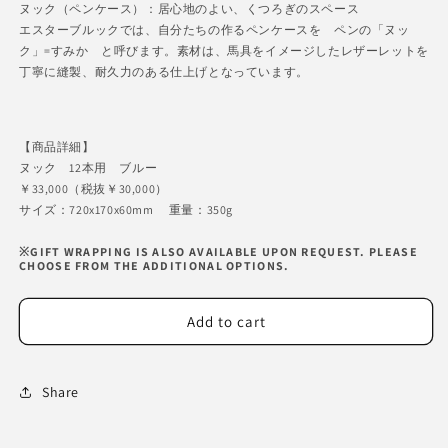
for
for
ヌック（ペンケース）：居心地のよい、くつろぎのスペース
Esterbrook
Esterbrook
エスターブルックでは、自分たちの作るペンケースを ペンの「ヌッ
Nook
Nook
ク」=すみか と呼びます。素材は、馬具をイメージしたレザーレットを
Pen
Pen
丁寧に縫製、耐久力のある仕上げとなっています。
holder
holder
for
for
twelve
twelve
pieces
pieces
【商品詳細】
(Blue)
(Blue)
ヌック 12本用 ブルー
￥33,000（税抜￥30,000）
サイズ：720x170x60mm 重量：350g
※GIFT WRAPPING IS ALSO AVAILABLE UPON REQUEST. PLEASE
CHOOSE FROM THE ADDITIONAL OPTIONS.
Add to cart
Share