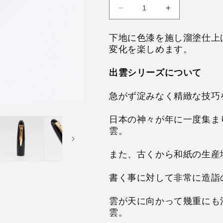
Decrease
Increase
quantity
quantity
for
for
下地に色漆を施し溜塗仕上
Platinum
Platinum
変化を楽しめます。
Izumo
Izumo
Soratame
Soratame
出雲シリーズについて
急がず淀みなく精緻な技巧
日本の神々が年に一度集ま
雲。
また、古くから和紙の生産
書く事に対して非常に造詣
雲が天に向かって幾重にも
雲。