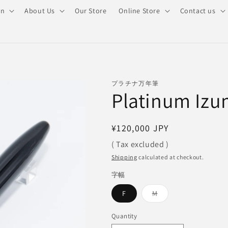
on
About Us
Our Store
Online Store
Contact us
プラチナ万年筆
Platinum Iz
Regular
¥120,000 JPY
price
( Tax excluded )
Shipping
calculated at checkout.
字幅
Variant
F
M
sold
out
or
Quantity
unavailable