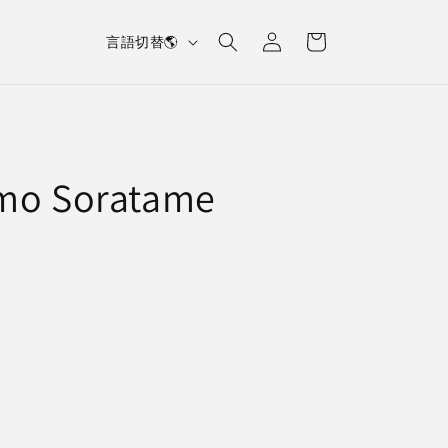
L
Log
Cart
言語切替🌎
in
a
n
g
u
umo Soratame
a
g
e