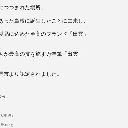
につつまれた場所、
あった島根に誕生したことに由来し、
製品に込めた至高のブランド「出雲」
人が最高の技を施す万年筆「出雲」
雲市より認定されました。
キ染分け
「枇杷溜」
量34.5g