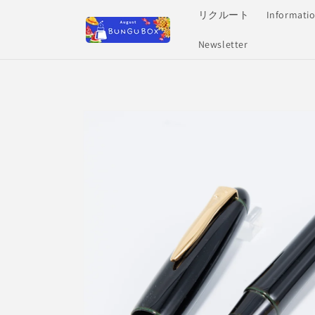
Skip to
リクルート
Informati
content
Newsletter
Skip to
product
information