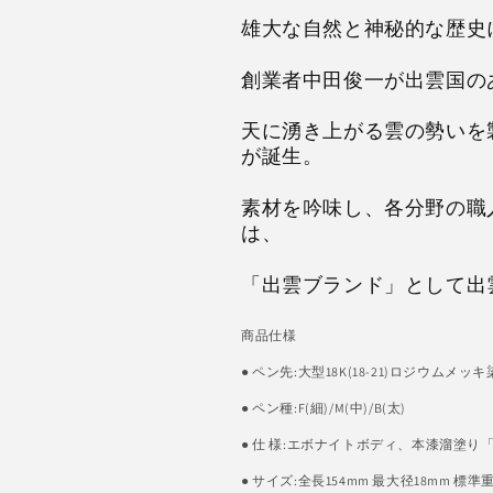
雄大な自然と神秘的な歴史
創業者中田俊一が出雲国の
天に湧き上がる雲の勢いを
が誕生。
素材を吟味し、各分野の職
は、
「出雲ブランド」として出
商品仕様
● ペン先:大型18K(18-21)ロジウムメッ
● ペン種:F(細)/M(中)/B(太)
● 仕 様:エボナイトボディ、本漆溜塗り
● サイズ:全長154mm 最大径18mm 標準重